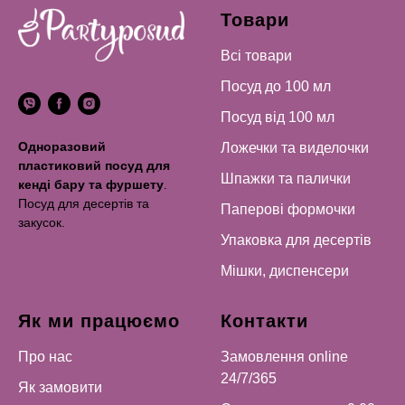
Товари
Всі товари
Посуд до 100 мл
Посуд від 100 мл
Одноразовий
Ложечки та виделочки
пластиковий посуд для
Шпажки та палички
кенді бару та фуршету
.
Посуд для десертів та
Паперові формочки
закусок.
Упаковка для десертів
Мішки, диспенсери
Як ми працюємо
Контакти
Про нас
Замовлення online
24/7/365
Як замовити