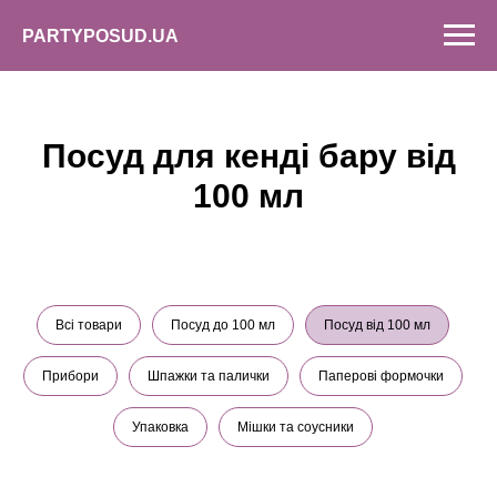
PARTYPOSUD.UA
Головна
»
Посуд для кенді бару від 100 мл
Посуд для кенді бару від
100 мл
Всі товари
Посуд до 100 мл
Посуд від 100 мл
Прибори
Шпажки та палички
Паперові формочки
Упаковка
Мішки та соусники